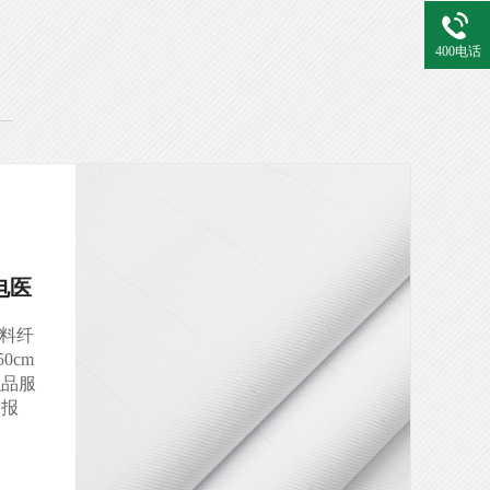
400电话
RP926#白色 吸湿排汗防静电医护
服面料多功能医用面料医用布料
编号：RP926#白色 原料：99%新材料纤维
+1%导电纱 密度：113X71 幅宽：150cm 面
料检测：产品由权威机构“国家纺织品服装
产品质量监督检验中心”出据的检测报告，
各项物理指标均高于国标和......
查看详情>>