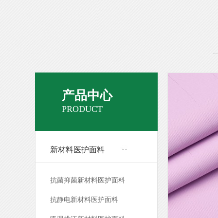
产品中心
PRODUCT
RP926#紫荷粉 吸湿排汗防静电医
护服面料多功能医用面料医用布料
编号：RP926#紫荷粉 原料：99%新材料纤
新材料医护面料
维+1%导电纱 密度：113X71 幅宽：150cm
面料检测：产品由权威机构“国家纺织品服
抗菌抑菌新材料医护面料
装产品质量监督检验中心”出据的检测报
告，是新一代耐氯漂、耐高温......
抗静电新材料医护面料
查看详情>>